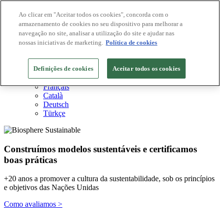
Ao clicar em "Aceitar todos os cookies", concorda com o
armazenamento de cookies no seu dispositivo para melhorar a
Destinos Biosphere
navegação no site, analisar a utilização do site e ajudar nas
Empresas Biosphere
Como avaliamos
nossas iniciativas de marketing.
Política de cookies
Sobre nós
PT
Definições de cookies
English
Aceitar todos os cookies
Español
Français
Català
Deutsch
Türkçe
Construímos modelos sustentáveis ​​e certificamos
boas práticas
+20 anos a promover a cultura da sustentabilidade, sob os princípios
e objetivos das Nações Unidas
Como avaliamos >