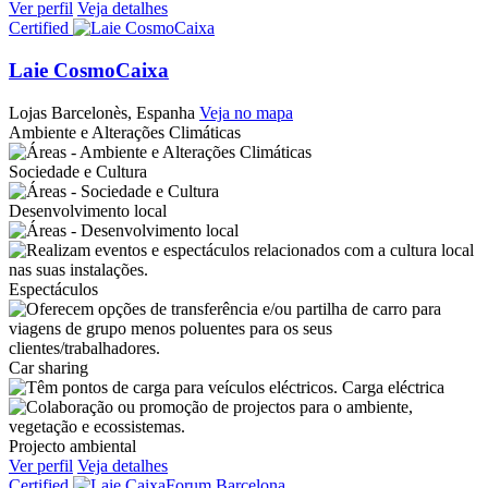
Ver perfil
Veja detalhes
Certified
Laie CosmoCaixa
Lojas
Barcelonès, Espanha
Veja no mapa
Ambiente e Alterações Climáticas
Sociedade e Cultura
Desenvolvimento local
Espectáculos
Car sharing
Carga eléctrica
Projecto ambiental
Ver perfil
Veja detalhes
Certified