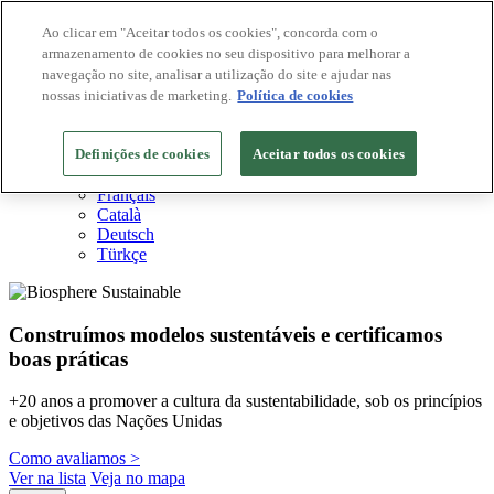
Ao clicar em "Aceitar todos os cookies", concorda com o
armazenamento de cookies no seu dispositivo para melhorar a
Destinos Biosphere
navegação no site, analisar a utilização do site e ajudar nas
Empresas Biosphere
Como avaliamos
nossas iniciativas de marketing.
Política de cookies
Sobre nós
PT
Definições de cookies
English
Aceitar todos os cookies
Español
Français
Català
Deutsch
Türkçe
Construímos modelos sustentáveis ​​e certificamos
boas práticas
+20 anos a promover a cultura da sustentabilidade, sob os princípios
e objetivos das Nações Unidas
Como avaliamos >
Ver na lista
Veja no mapa