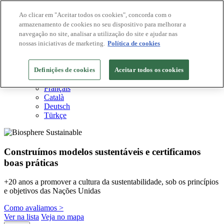
Ao clicar em "Aceitar todos os cookies", concorda com o
armazenamento de cookies no seu dispositivo para melhorar a
Destinos Biosphere
navegação no site, analisar a utilização do site e ajudar nas
Empresas Biosphere
Como avaliamos
nossas iniciativas de marketing.
Política de cookies
Sobre nós
PT
Definições de cookies
English
Aceitar todos os cookies
Español
Français
Català
Deutsch
Türkçe
Construímos modelos sustentáveis ​​e certificamos
boas práticas
+20 anos a promover a cultura da sustentabilidade, sob os princípios
e objetivos das Nações Unidas
Como avaliamos >
Ver na lista
Veja no mapa