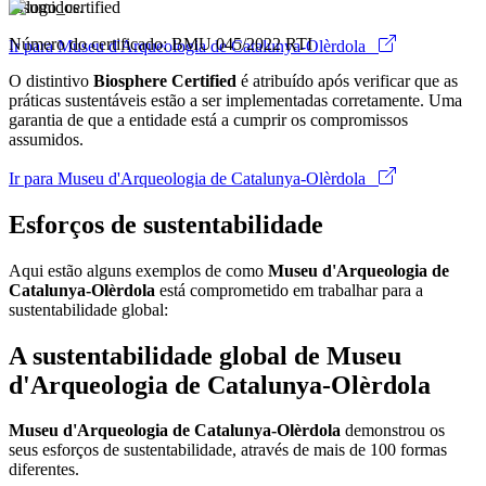
assumidos.
Número do certificado: BMU 045/2022 RTI
Ir para Museu d'Arqueologia de Catalunya-Olèrdola
O distintivo
Biosphere Certified
é atribuído após verificar que as
práticas sustentáveis estão a ser implementadas corretamente. Uma
garantia de que a entidade está a cumprir os compromissos
assumidos.
Ir para Museu d'Arqueologia de Catalunya-Olèrdola
Esforços de sustentabilidade
Aqui estão alguns exemplos de como
Museu d'Arqueologia de
Catalunya-Olèrdola
está comprometido em trabalhar para a
sustentabilidade global:
A sustentabilidade global de Museu
d'Arqueologia de Catalunya-Olèrdola
Museu d'Arqueologia de Catalunya-Olèrdola
demonstrou os
seus esforços de sustentabilidade, através de mais de 100 formas
diferentes.