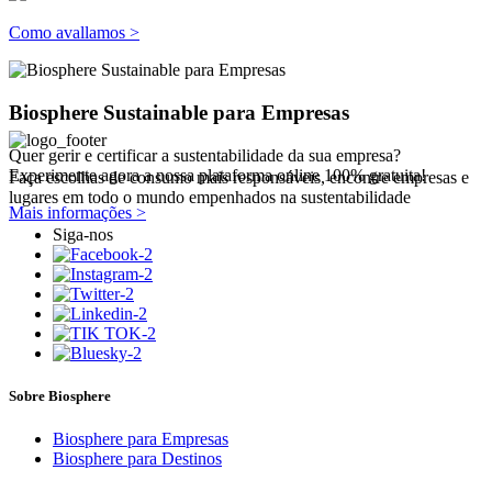
Como avallamos >
Biosphere Sustainable para Empresas
Quer gerir e certificar a sustentabilidade da sua empresa?
Experimente agora a nossa plataforma online 100% gratuita!
Faça escolhas de consumo mais responsáveis, encontre empresas e
lugares em todo o mundo empenhados na sustentabilidade
Mais informações >
Siga-nos
Sobre Biosphere
Biosphere para Empresas
Biosphere para Destinos