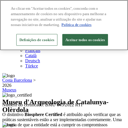
Ao clicar em "Aceitar todos os cookies", concorda com o
armazenamento de cookies no seu dispositivo para melhorar a
Destinos Biosphere
navegação no site, analisar a utilização do site e ajudar nas
Empresas Biosphere
Como avaliamos
nossas iniciativas de marketing.
Política de cookies
Sobre nós
PT
Definições de cookies
English
Aceitar todos os cookies
Español
Français
Català
Deutsch
Türkçe
Costa Barcelona
>
2026
Museus
Museu d'Arqueologia de Catalunya-
Número do certificado: BMU 045/2022 RTI
Olèrdola
O distintivo
Biosphere Certified
é atribuído após verificar que as
práticas sustentáveis estão a ser implementadas corretamente. Uma
garantia de que a entidade está a cumprir os compromissos