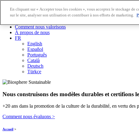
En cliquant sur « Accepter tous les cookies », vous acceptez le stockage de c
sur le site, analyser son utilisation et contribuer à nos efforts de marketing.
P
Destinations Biosphere
Entreprises Biosphere
Comment nous valorisons
À propos de nous
FR
English
Español
Português
Català
Deutsch
Türkçe
Nous construisons des modèles durables et certifions l
+20 ans dans la promotion de la culture de la durabilité, en vertu des 
Comment nous évaluons >
Accueil
>