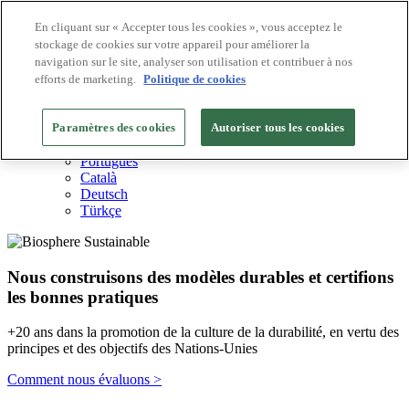
En cliquant sur « Accepter tous les cookies », vous acceptez le
stockage de cookies sur votre appareil pour améliorer la
Destinations Biosphere
navigation sur le site, analyser son utilisation et contribuer à nos
Entreprises Biosphere
Comment nous valorisons
efforts de marketing.
Politique de cookies
À propos de nous
FR
Paramètres des cookies
English
Autoriser tous les cookies
Español
Português
Català
Deutsch
Türkçe
Nous construisons des modèles durables et certifions
les bonnes pratiques
+20 ans dans la promotion de la culture de la durabilité, en vertu des
principes et des objectifs des Nations-Unies
Comment nous évaluons >