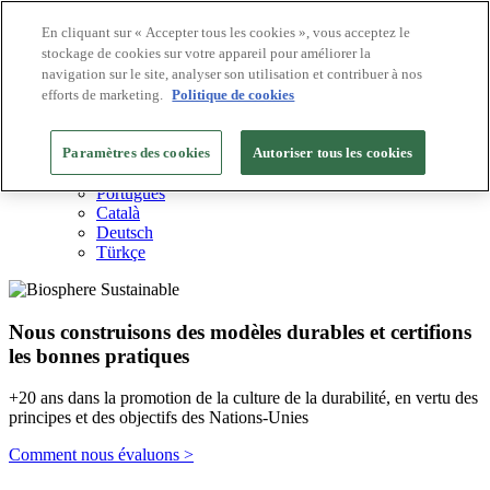
En cliquant sur « Accepter tous les cookies », vous acceptez le
stockage de cookies sur votre appareil pour améliorer la
Destinations Biosphere
navigation sur le site, analyser son utilisation et contribuer à nos
Entreprises Biosphere
Comment nous valorisons
efforts de marketing.
Politique de cookies
À propos de nous
FR
Paramètres des cookies
English
Autoriser tous les cookies
Español
Português
Català
Deutsch
Türkçe
Nous construisons des modèles durables et certifions
les bonnes pratiques
+20 ans dans la promotion de la culture de la durabilité, en vertu des
principes et des objectifs des Nations-Unies
Comment nous évaluons >