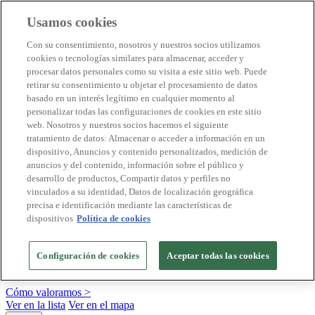
Usamos cookies
Destinos Biosphere
Con su consentimiento, nosotros y nuestros socios utilizamos
Empresas Biosphere
cookies o tecnologías similares para almacenar, acceder y
Cómo valoramos
procesar datos personales como su visita a este sitio web. Puede
Quienes somos
retirar su consentimiento u objetar el procesamiento de datos
ES
basado en un interés legítimo en cualquier momento al
English
Português
personalizar todas las configuraciones de cookies en este sitio
Français
web. Nosotros y nuestros socios hacemos el siguiente
Català
tratamiento de datos: Almacenar o acceder a información en un
Deutsch
dispositivo, Anuncios y contenido personalizados, medición de
Türkçe
anuncios y del contenido, información sobre el público y
desarrollo de productos, Compartir datos y perfiles no
vinculados a su identidad, Datos de localización geográfica
precisa e identificación mediante las características de
Construimos modelos sostenibles y certificamos las
dispositivos
Política de cookies
buenas prácticas
+20 años promoviendo la cultura de la sostenibilidad, bajo los
Configuración de cookies
Aceptar todas las cookies
principios y objetivos de Naciones Unidas
Cómo valoramos >
Ver en la lista
Ver en el mapa