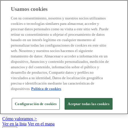
Usamos cookies
Destinos Biosphere
Con su consentimiento, nosotros y nuestros socios utilizamos
Empresas Biosphere
cookies o tecnologías similares para almacenar, acceder y
Cómo valoramos
procesar datos personales como su visita a este sitio web. Puede
Quienes somos
retirar su consentimiento u objetar el procesamiento de datos
ES
basado en un interés legítimo en cualquier momento al
English
Português
personalizar todas las configuraciones de cookies en este sitio
Français
web. Nosotros y nuestros socios hacemos el siguiente
Català
tratamiento de datos: Almacenar o acceder a información en un
Deutsch
dispositivo, Anuncios y contenido personalizados, medición de
Türkçe
anuncios y del contenido, información sobre el público y
desarrollo de productos, Compartir datos y perfiles no
vinculados a su identidad, Datos de localización geográfica
precisa e identificación mediante las características de
Construimos modelos sostenibles y certificamos las
dispositivos
Política de cookies
buenas prácticas
+20 años promoviendo la cultura de la sostenibilidad, bajo los
Configuración de cookies
Aceptar todas las cookies
principios y objetivos de Naciones Unidas
Cómo valoramos >
Ver en la lista
Ver en el mapa