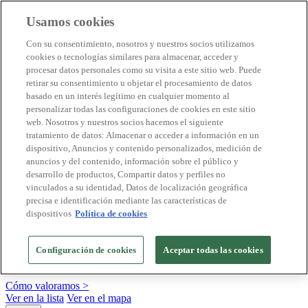
Usamos cookies
Destinos Biosphere
Con su consentimiento, nosotros y nuestros socios utilizamos
Empresas Biosphere
cookies o tecnologías similares para almacenar, acceder y
Cómo valoramos
procesar datos personales como su visita a este sitio web. Puede
Quienes somos
retirar su consentimiento u objetar el procesamiento de datos
ES
basado en un interés legítimo en cualquier momento al
English
Português
personalizar todas las configuraciones de cookies en este sitio
Français
web. Nosotros y nuestros socios hacemos el siguiente
Català
tratamiento de datos: Almacenar o acceder a información en un
Deutsch
dispositivo, Anuncios y contenido personalizados, medición de
Türkçe
anuncios y del contenido, información sobre el público y
desarrollo de productos, Compartir datos y perfiles no
vinculados a su identidad, Datos de localización geográfica
precisa e identificación mediante las características de
Construimos modelos sostenibles y certificamos las
dispositivos
Política de cookies
buenas prácticas
+20 años promoviendo la cultura de la sostenibilidad, bajo los
Configuración de cookies
Aceptar todas las cookies
principios y objetivos de Naciones Unidas
Cómo valoramos >
Ver en la lista
Ver en el mapa