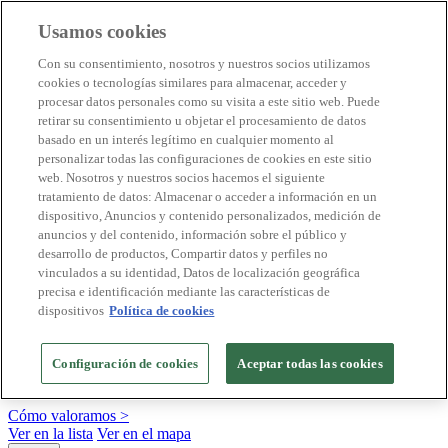
Usamos cookies
Destinos Biosphere
Con su consentimiento, nosotros y nuestros socios utilizamos
Empresas Biosphere
cookies o tecnologías similares para almacenar, acceder y
Cómo valoramos
procesar datos personales como su visita a este sitio web. Puede
Quienes somos
retirar su consentimiento u objetar el procesamiento de datos
ES
basado en un interés legítimo en cualquier momento al
English
Português
personalizar todas las configuraciones de cookies en este sitio
Français
web. Nosotros y nuestros socios hacemos el siguiente
Català
tratamiento de datos: Almacenar o acceder a información en un
Deutsch
dispositivo, Anuncios y contenido personalizados, medición de
Türkçe
anuncios y del contenido, información sobre el público y
desarrollo de productos, Compartir datos y perfiles no
vinculados a su identidad, Datos de localización geográfica
precisa e identificación mediante las características de
Construimos modelos sostenibles y certificamos las
dispositivos
Política de cookies
buenas prácticas
+20 años promoviendo la cultura de la sostenibilidad, bajo los
Configuración de cookies
Aceptar todas las cookies
principios y objetivos de Naciones Unidas
Cómo valoramos >
Ver en la lista
Ver en el mapa