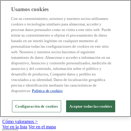
Usamos cookies
Destinos Biosphere
Con su consentimiento, nosotros y nuestros socios utilizamos
Empresas Biosphere
cookies o tecnologías similares para almacenar, acceder y
Cómo valoramos
procesar datos personales como su visita a este sitio web. Puede
Quienes somos
retirar su consentimiento u objetar el procesamiento de datos
ES
basado en un interés legítimo en cualquier momento al
English
Português
personalizar todas las configuraciones de cookies en este sitio
Français
web. Nosotros y nuestros socios hacemos el siguiente
Català
tratamiento de datos: Almacenar o acceder a información en un
Deutsch
dispositivo, Anuncios y contenido personalizados, medición de
Türkçe
anuncios y del contenido, información sobre el público y
desarrollo de productos, Compartir datos y perfiles no
vinculados a su identidad, Datos de localización geográfica
precisa e identificación mediante las características de
Construimos modelos sostenibles y certificamos las
dispositivos
Política de cookies
buenas prácticas
+20 años promoviendo la cultura de la sostenibilidad, bajo los
Configuración de cookies
Aceptar todas las cookies
principios y objetivos de Naciones Unidas
Cómo valoramos >
Ver en la lista
Ver en el mapa