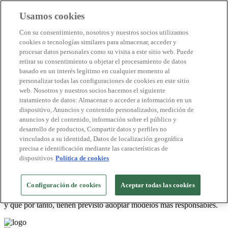
Usamos cookies
Destinos Biosphere
Con su consentimiento, nosotros y nuestros socios utilizamos
Empresas Biosphere
cookies o tecnologías similares para almacenar, acceder y
Cómo valoramos
procesar datos personales como su visita a este sitio web. Puede
Quienes somos
retirar su consentimiento u objetar el procesamiento de datos
ES
basado en un interés legítimo en cualquier momento al
English
Português
personalizar todas las configuraciones de cookies en este sitio
Français
web. Nosotros y nuestros socios hacemos el siguiente
Català
tratamiento de datos: Almacenar o acceder a información en un
Deutsch
dispositivo, Anuncios y contenido personalizados, medición de
Türkçe
anuncios y del contenido, información sobre el público y
desarrollo de productos, Compartir datos y perfiles no
vinculados a su identidad, Datos de localización geográfica
Gran Canaria
>
precisa e identificación mediante las características de
2026
dispositivos
Política de cookies
Empresas de Transporte
UTE CITY SIGHTSEEING LAS
Configuración de cookies
Aceptar todas las cookies
El distintivo
Biosphere Committed
te permitirá identificar las
PALMAS DE GRAN CANARIA
entidades que se han comprometido a realizar esfuerzos sostenibles,
y que por tanto, tienen previsto adoptar modelos más responsables.