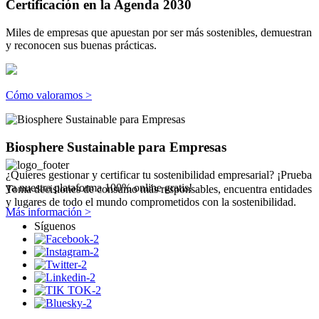
Certificación en la Agenda 2030
Miles de empresas que apuestan por ser más sostenibles, demuestran
y reconocen sus buenas prácticas.
Cómo valoramos >
Biosphere Sustainable para Empresas
¿Quieres gestionar y certificar tu sostenibilidad empresarial? ¡Prueba
ya nuestra plataforma 100% online gratis!
Toma decisiones de consumo más responsables, encuentra entidades
y lugares de todo el mundo comprometidos con la sostenibilidad.
Más información >
Síguenos