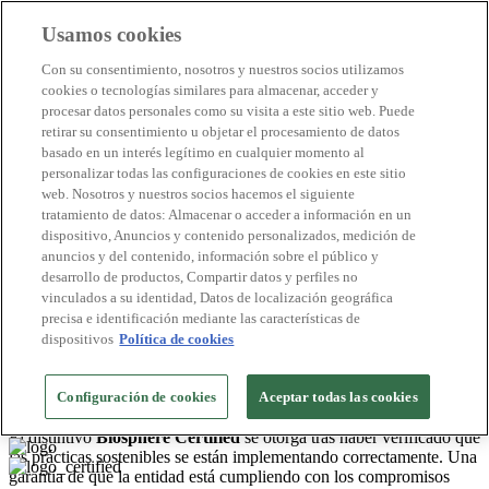
Usamos cookies
Destinos Biosphere
Con su consentimiento, nosotros y nuestros socios utilizamos
Empresas Biosphere
cookies o tecnologías similares para almacenar, acceder y
Cómo valoramos
procesar datos personales como su visita a este sitio web. Puede
Quienes somos
retirar su consentimiento u objetar el procesamiento de datos
ES
basado en un interés legítimo en cualquier momento al
English
Português
personalizar todas las configuraciones de cookies en este sitio
Français
web. Nosotros y nuestros socios hacemos el siguiente
Català
tratamiento de datos: Almacenar o acceder a información en un
Deutsch
dispositivo, Anuncios y contenido personalizados, medición de
Türkçe
anuncios y del contenido, información sobre el público y
desarrollo de productos, Compartir datos y perfiles no
vinculados a su identidad, Datos de localización geográfica
Costa Barcelona
>
precisa e identificación mediante las características de
2026
dispositivos
Política de cookies
Oficinas de Información Turística
Oficina de Turisme del Masnou
Configuración de cookies
Aceptar todas las cookies
Nº de certificado: OFI 039/2022 RTI
El distintivo
Biosphere Certified
se otorga tras haber verificado que
las prácticas sostenibles se están implementando correctamente. Una
garantía de que la entidad está cumpliendo con los compromisos