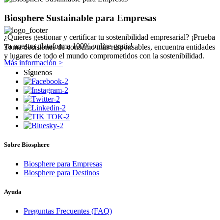
Biosphere Sustainable para Empresas
¿Quieres gestionar y certificar tu sostenibilidad empresarial? ¡Prueba
ya nuestra plataforma 100% online gratis!
Toma decisiones de consumo más responsables, encuentra entidades
y lugares de todo el mundo comprometidos con la sostenibilidad.
Más información >
Síguenos
Sobre Biosphere
Biosphere para Empresas
Biosphere para Destinos
Ayuda
Preguntas Frecuentes (FAQ)