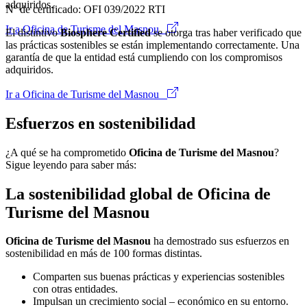
adquiridos.
Nº de certificado: OFI 039/2022 RTI
Ir a Oficina de Turisme del Masnou
El distintivo
Biosphere Certified
se otorga tras haber verificado que
las prácticas sostenibles se están implementando correctamente. Una
garantía de que la entidad está cumpliendo con los compromisos
adquiridos.
Ir a Oficina de Turisme del Masnou
Esfuerzos en sostenibilidad
¿A qué se ha comprometido
Oficina de Turisme del Masnou
?
Sigue leyendo para saber más:
La sostenibilidad global de Oficina de
Turisme del Masnou
Oficina de Turisme del Masnou
ha demostrado sus esfuerzos en
sostenibilidad en más de 100 formas distintas.
Comparten sus buenas prácticas y experiencias sostenibles
con otras entidades.
Impulsan un crecimiento social – económico en su entorno.