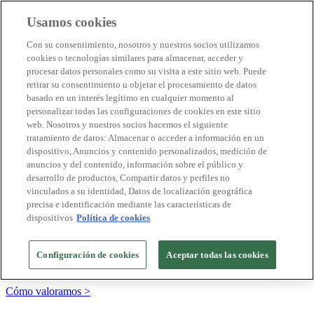
Usamos cookies
Destinos Biosphere
Con su consentimiento, nosotros y nuestros socios utilizamos
Empresas Biosphere
cookies o tecnologías similares para almacenar, acceder y
Cómo valoramos
procesar datos personales como su visita a este sitio web. Puede
Quienes somos
retirar su consentimiento u objetar el procesamiento de datos
ES
basado en un interés legítimo en cualquier momento al
English
Português
personalizar todas las configuraciones de cookies en este sitio
Français
web. Nosotros y nuestros socios hacemos el siguiente
Català
tratamiento de datos: Almacenar o acceder a información en un
Deutsch
dispositivo, Anuncios y contenido personalizados, medición de
Türkçe
anuncios y del contenido, información sobre el público y
desarrollo de productos, Compartir datos y perfiles no
vinculados a su identidad, Datos de localización geográfica
precisa e identificación mediante las características de
Construimos modelos sostenibles y certificamos las
dispositivos
Política de cookies
buenas prácticas
+20 años promoviendo la cultura de la sostenibilidad, bajo los
Configuración de cookies
Aceptar todas las cookies
principios y objetivos de Naciones Unidas
Cómo valoramos >