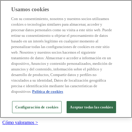
Usamos cookies
Destinos Biosphere
Con su consentimiento, nosotros y nuestros socios utilizamos
Empresas Biosphere
cookies o tecnologías similares para almacenar, acceder y
Cómo valoramos
procesar datos personales como su visita a este sitio web. Puede
Quienes somos
retirar su consentimiento u objetar el procesamiento de datos
ES
basado en un interés legítimo en cualquier momento al
English
Português
personalizar todas las configuraciones de cookies en este sitio
Français
web. Nosotros y nuestros socios hacemos el siguiente
Català
tratamiento de datos: Almacenar o acceder a información en un
Deutsch
dispositivo, Anuncios y contenido personalizados, medición de
Türkçe
anuncios y del contenido, información sobre el público y
desarrollo de productos, Compartir datos y perfiles no
vinculados a su identidad, Datos de localización geográfica
precisa e identificación mediante las características de
Construimos modelos sostenibles y certificamos las
dispositivos
Política de cookies
buenas prácticas
+20 años promoviendo la cultura de la sostenibilidad, bajo los
Configuración de cookies
Aceptar todas las cookies
principios y objetivos de Naciones Unidas
Cómo valoramos >