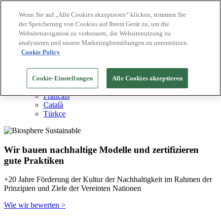
Wenn Sie auf „Alle Cookies akzeptieren“ klicken, stimmen Sie
der Speicherung von Cookies auf Ihrem Gerät zu, um die
Biosphere Reiseziele
Websitenavigation zu verbessern, die Websitenutzung zu
Biosphere Unternehmen
Wie wir bewerten
analysieren und unsere Marketingbemühungen zu unterstützen.
Über uns
Cookie Policy
DE
English
Español
Cookie-Einstellungen
Alle Cookies akzeptieren
Português
Français
Català
Türkçe
Wir bauen nachhaltige Modelle und zertifizieren
gute Praktiken
+20 Jahre Förderung der Kultur der Nachhaltigkeit im Rahmen der
Prinzipien und Ziele der Vereinten Nationen
Wie wir bewerten >