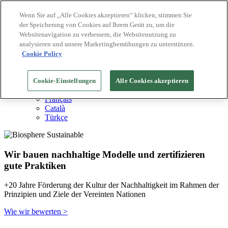
Wenn Sie auf „Alle Cookies akzeptieren“ klicken, stimmen Sie
der Speicherung von Cookies auf Ihrem Gerät zu, um die
Biosphere Reiseziele
Websitenavigation zu verbessern, die Websitenutzung zu
Biosphere Unternehmen
Wie wir bewerten
analysieren und unsere Marketingbemühungen zu unterstützen.
Über uns
Cookie Policy
DE
English
Español
Cookie-Einstellungen
Alle Cookies akzeptieren
Português
Français
Català
Türkçe
Wir bauen nachhaltige Modelle und zertifizieren
gute Praktiken
+20 Jahre Förderung der Kultur der Nachhaltigkeit im Rahmen der
Prinzipien und Ziele der Vereinten Nationen
Wie wir bewerten >