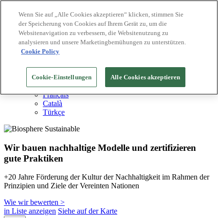
Wenn Sie auf „Alle Cookies akzeptieren“ klicken, stimmen Sie
der Speicherung von Cookies auf Ihrem Gerät zu, um die
Biosphere Reiseziele
Websitenavigation zu verbessern, die Websitenutzung zu
Biosphere Unternehmen
Wie wir bewerten
analysieren und unsere Marketingbemühungen zu unterstützen.
Über uns
Cookie Policy
DE
English
Español
Cookie-Einstellungen
Alle Cookies akzeptieren
Português
Français
Català
Türkçe
Wir bauen nachhaltige Modelle und zertifizieren
gute Praktiken
+20 Jahre Förderung der Kultur der Nachhaltigkeit im Rahmen der
Prinzipien und Ziele der Vereinten Nationen
Wie wir bewerten >
in Liste anzeigen
Siehe auf der Karte