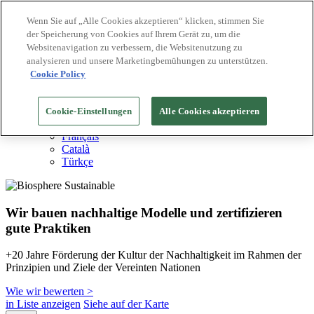
Wenn Sie auf „Alle Cookies akzeptieren“ klicken, stimmen Sie
der Speicherung von Cookies auf Ihrem Gerät zu, um die
Biosphere Reiseziele
Websitenavigation zu verbessern, die Websitenutzung zu
Biosphere Unternehmen
Wie wir bewerten
analysieren und unsere Marketingbemühungen zu unterstützen.
Über uns
Cookie Policy
DE
English
Español
Cookie-Einstellungen
Alle Cookies akzeptieren
Português
Français
Català
Türkçe
Wir bauen nachhaltige Modelle und zertifizieren
gute Praktiken
+20 Jahre Förderung der Kultur der Nachhaltigkeit im Rahmen der
Prinzipien und Ziele der Vereinten Nationen
Wie wir bewerten >
in Liste anzeigen
Siehe auf der Karte