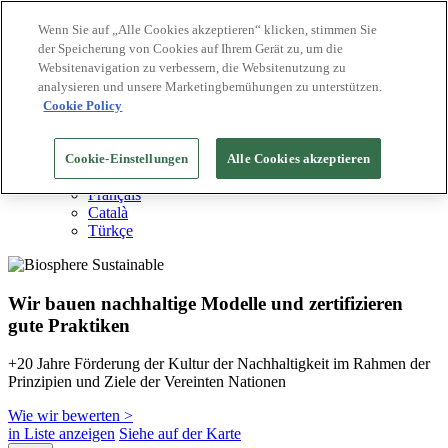
Wenn Sie auf „Alle Cookies akzeptieren“ klicken, stimmen Sie
der Speicherung von Cookies auf Ihrem Gerät zu, um die
Biosphere Reiseziele
Websitenavigation zu verbessern, die Websitenutzung zu
Biosphere Unternehmen
Wie wir bewerten
analysieren und unsere Marketingbemühungen zu unterstützen.
Über uns
Cookie Policy
DE
English
Español
Cookie-Einstellungen
Alle Cookies akzeptieren
Português
Français
Català
Türkçe
Wir bauen nachhaltige Modelle und zertifizieren
gute Praktiken
+20 Jahre Förderung der Kultur der Nachhaltigkeit im Rahmen der
Prinzipien und Ziele der Vereinten Nationen
Wie wir bewerten >
in Liste anzeigen
Siehe auf der Karte