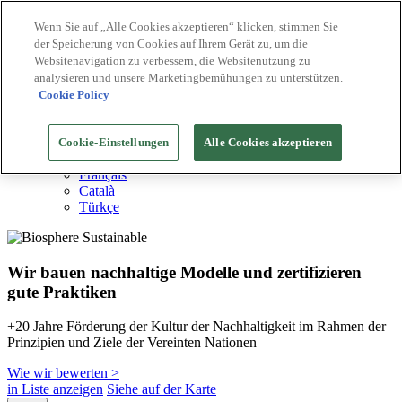
Wenn Sie auf „Alle Cookies akzeptieren“ klicken, stimmen Sie
der Speicherung von Cookies auf Ihrem Gerät zu, um die
Biosphere Reiseziele
Websitenavigation zu verbessern, die Websitenutzung zu
Biosphere Unternehmen
Wie wir bewerten
analysieren und unsere Marketingbemühungen zu unterstützen.
Über uns
Cookie Policy
DE
English
Español
Cookie-Einstellungen
Alle Cookies akzeptieren
Português
Français
Català
Türkçe
Wir bauen nachhaltige Modelle und zertifizieren
gute Praktiken
+20 Jahre Förderung der Kultur der Nachhaltigkeit im Rahmen der
Prinzipien und Ziele der Vereinten Nationen
Wie wir bewerten >
in Liste anzeigen
Siehe auf der Karte