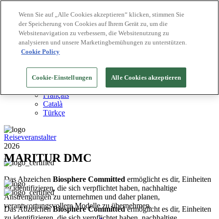
Wenn Sie auf „Alle Cookies akzeptieren“ klicken, stimmen Sie
der Speicherung von Cookies auf Ihrem Gerät zu, um die
Biosphere Reiseziele
Websitenavigation zu verbessern, die Websitenutzung zu
Biosphere Unternehmen
Wie wir bewerten
analysieren und unsere Marketingbemühungen zu unterstützen.
Über uns
Cookie Policy
DE
English
Español
Cookie-Einstellungen
Alle Cookies akzeptieren
Português
Français
Català
Türkçe
Reiseveranstalter
2026
MARITUR DMC
Das Abzeichen
Biosphere Committed
ermöglicht es dir, Einheiten
zu identifizieren, die sich verpflichtet haben, nachhaltige
Anstrengungen zu unternehmen und daher planen,
verantwortungsvollere Modelle zu übernehmen.
Das Abzeichen
Biosphere Committed
ermöglicht es dir, Einheiten
zu identifizieren, die sich verpflichtet haben, nachhaltige