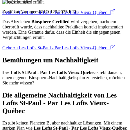
Verpflichtungen erfüllt.
Zertifikat Nummer: BHO 129/2025 RTI
Gehe zu Les Lofts St-Paul - Par Les Lofts Vieux-Québec
Das Abzeichen
Biosphere Certified
wird vergeben, nachdem
überprüft wurde, dass nachhaltige Praktiken korrekt implementiert
werden. Eine Garantie dafür, dass die Einheit die eingegangenen
Verpflichtungen erfüllt.
Gehe zu Les Lofts St-Paul - Par Les Lofts Vieux-Québec
Bemühungen um Nachhaltigkeit
Les Lofts St-Paul - Par Les Lofts Vieux-Québec
strebt danach,
einen eigenen Biosphere-Nachhaltigkeitsplan zu erstellen, möchten
Sie mehr wissen?
Die allgemeine Nachhaltigkeit von Les
Lofts St-Paul - Par Les Lofts Vieux-
Québec
Es gibt keinen Planeten B, aber nachhaltige Lösungen. Mit einem
starken Plan wie
Les Lofts St-Paul - Par Les Lofts Vieux-Québec