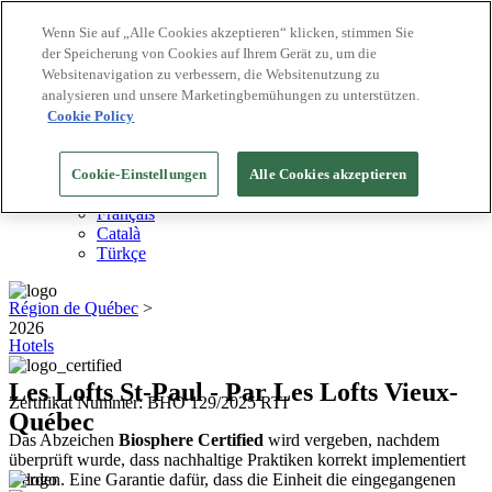
Wenn Sie auf „Alle Cookies akzeptieren“ klicken, stimmen Sie
der Speicherung von Cookies auf Ihrem Gerät zu, um die
Biosphere Reiseziele
Websitenavigation zu verbessern, die Websitenutzung zu
Biosphere Unternehmen
Wie wir bewerten
analysieren und unsere Marketingbemühungen zu unterstützen.
Über uns
Cookie Policy
DE
English
Español
Cookie-Einstellungen
Alle Cookies akzeptieren
Português
Français
Català
Türkçe
Région de Québec
>
2026
Hotels
Les Lofts St-Paul - Par Les Lofts Vieux-
Zertifikat Nummer: BHO 129/2025 RTI
Québec
Das Abzeichen
Biosphere Certified
wird vergeben, nachdem
überprüft wurde, dass nachhaltige Praktiken korrekt implementiert
werden. Eine Garantie dafür, dass die Einheit die eingegangenen