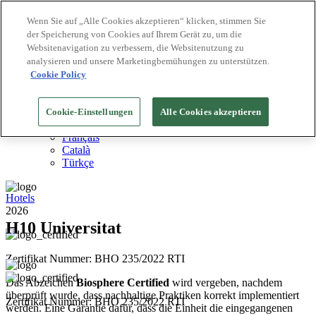
Wenn Sie auf „Alle Cookies akzeptieren“ klicken, stimmen Sie
der Speicherung von Cookies auf Ihrem Gerät zu, um die
Biosphere Reiseziele
Websitenavigation zu verbessern, die Websitenutzung zu
Biosphere Unternehmen
Wie wir bewerten
analysieren und unsere Marketingbemühungen zu unterstützen.
Über uns
Cookie Policy
DE
English
Español
Cookie-Einstellungen
Alle Cookies akzeptieren
Português
Français
Català
Türkçe
Hotels
2026
H10 Universitat
Zertifikat Nummer: BHO 235/2022 RTI
Das Abzeichen
Biosphere Certified
wird vergeben, nachdem
überprüft wurde, dass nachhaltige Praktiken korrekt implementiert
Zertifikat Nummer: BHO 235/2022 RTI
werden. Eine Garantie dafür, dass die Einheit die eingegangenen