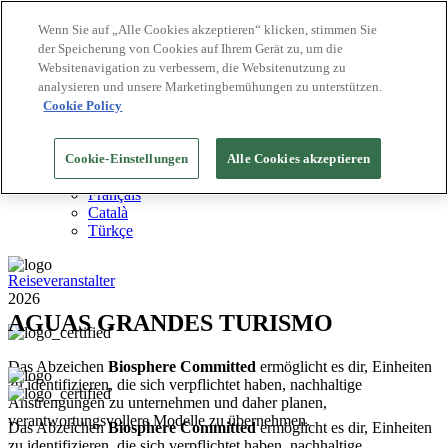
Wenn Sie auf „Alle Cookies akzeptieren“ klicken, stimmen Sie
der Speicherung von Cookies auf Ihrem Gerät zu, um die
Biosphere Reiseziele
Websitenavigation zu verbessern, die Websitenutzung zu
Biosphere Unternehmen
Wie wir bewerten
analysieren und unsere Marketingbemühungen zu unterstützen.
Über uns
Cookie Policy
DE
English
Español
Cookie-Einstellungen
Alle Cookies akzeptieren
Português
Français
Català
Türkçe
Reiseveranstalter
2026
AGUAS GRANDES TURISMO
Das Abzeichen
Biosphere Committed
ermöglicht es dir, Einheiten
zu identifizieren, die sich verpflichtet haben, nachhaltige
Anstrengungen zu unternehmen und daher planen,
verantwortungsvollere Modelle zu übernehmen.
Das Abzeichen
Biosphere Committed
ermöglicht es dir, Einheiten
zu identifizieren, die sich verpflichtet haben, nachhaltige