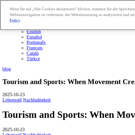
Wenn Sie auf „Alle Cookies akzeptieren“ klicken, stimmen Sie der Speicher
Websitenavigation zu verbessern, die Websitenutzung zu analysieren und u
Biosphere Reiseziele
Policy
Biosphere Unternehmen
DE
English
Español
Português
Français
Català
Türkçe
blog
Tourism and Sports: When Movement Cre
2025-10-23
Lebensstil
Nachhaltigkeit
Tourism and Sports: When Mov
2025-10-23
Lebensstil
Nachhaltigkeit