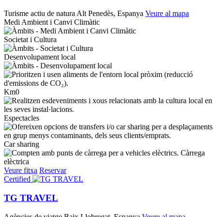
Turisme actiu de natura
Alt Penedès, Espanya
Veure al mapa
Medi Ambient i Canvi Climàtic
Societat i Cultura
Desenvolupament local
Km0
Espectacles
Car sharing
Càrrega
elèctrica
Veure fitxa
Reservar
Certified
TG TRAVEL
Agències de viatge
Baix Llobregat, Espanya
Veure al mapa