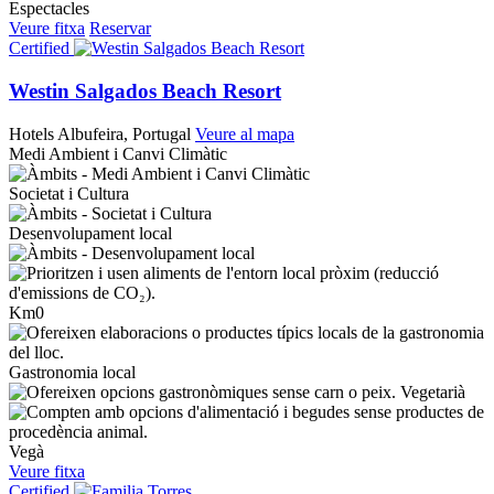
Espectacles
Veure fitxa
Reservar
Certified
Westin Salgados Beach Resort
Hotels
Albufeira, Portugal
Veure al mapa
Medi Ambient i Canvi Climàtic
Societat i Cultura
Desenvolupament local
Km0
Gastronomia local
Vegetarià
Vegà
Veure fitxa
Certified