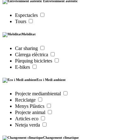
Entreteniment autèntic
Espectacles
Tours
Mobilitat
Car sharing
Càrrega elèctrica
Pàrquing bicicletes
E-bikes
Eco i Medi ambient
Projecte mediambiental
Reciclatge
Menys Plàstics
Projecte animal
Articles eco
Neteja verda
Changement climatique