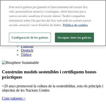
Fem servir galetes per garantir el funcionament del nostre lloc
web, personalitzar anuncis i continguts, oferir funcions per a
Destinacions Biosphere
xarxes socials i analitzar el nostre trànsit. També compartim
Empreses Biosphere
Com valorem
informació sobre l'ús que feu del lloc web amb les nostres xarxes
Sobre nosaltres
socials, anuncis i socis d'anàlisi de dades.
Política de cookies
CA
English
Español
Configuració de les galetes
Acceptar totes les galetes
Português
Français
Deutsch
Türkçe
Construïm models sostenibles i certifiquem bones
pràctiques
+20 anys promovent la cultura de la sostenibilitat, sota els principis i
objectius de les Nacions Unides
Com valorem >