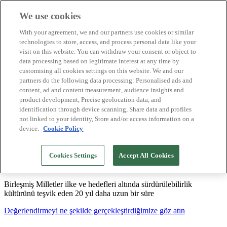
We use cookies
Biosphere Destinasyonları
With your agreement, we and our partners use cookies or similar
Biosphere Şirketlerini
technologies to store, access, and process personal data like your
Değerlendirmeyi nasıl yapıyoruz
visit on this website. You can withdraw your consent or object to
Biz kimiz
data processing based on legitimate interest at any time by
TR
customising all cookies settings on this website. We and our
English
Español
partners do the following data processing: Personalised ads and
Português
content, ad and content measurement, audience insights and
Français
product development, Precise geolocation data, and
Català
identification through device scanning, Share data and profiles
Deutsch
not linked to your identity, Store and/or access information on a
device.
Cookie Policy
Sürdürülebilir modeller oluşturuyor ve iyi
Cookies Settings
Accept All Cookies
uygulamaları tasdikliyoruz
Birleşmiş Milletler ilke ve hedefleri altında sürdürülebilirlik
kültürünü teşvik eden 20 yıl daha uzun bir süre
Değerlendirmeyi ne şekilde gerçekleştirdiğimize göz atın