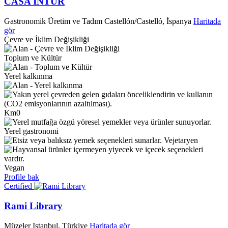
CASA INTUR
Gastronomik Üretim ve Tadım
Castellón/Castelló, İspanya
Haritada
gör
Çevre ve İklim Değişikliği
Toplum ve Kültür
Yerel kalkınma
Km0
Yerel gastronomi
Vejetaryen
Vegan
Profile bak
Certified
Rami Library
Müzeler
Istanbul, Türkiye
Haritada gör