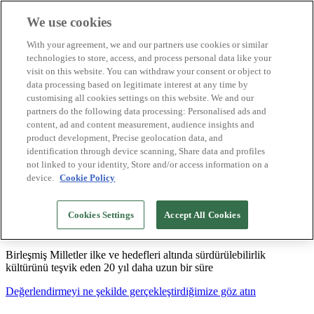
We use cookies
Biosphere Destinasyonları
With your agreement, we and our partners use cookies or similar
Biosphere Şirketlerini
technologies to store, access, and process personal data like your
Değerlendirmeyi nasıl yapıyoruz
visit on this website. You can withdraw your consent or object to
Biz kimiz
data processing based on legitimate interest at any time by
TR
customising all cookies settings on this website. We and our
English
Español
partners do the following data processing: Personalised ads and
Português
content, ad and content measurement, audience insights and
Français
product development, Precise geolocation data, and
Català
identification through device scanning, Share data and profiles
Deutsch
not linked to your identity, Store and/or access information on a
device.
Cookie Policy
Sürdürülebilir modeller oluşturuyor ve iyi
Cookies Settings
Accept All Cookies
uygulamaları tasdikliyoruz
Birleşmiş Milletler ilke ve hedefleri altında sürdürülebilirlik
kültürünü teşvik eden 20 yıl daha uzun bir süre
Değerlendirmeyi ne şekilde gerçekleştirdiğimize göz atın