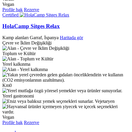
Vegan
Profile bak
Rezerve
Certified
HolaCamp Sitges Relax
Kamp alanları
Garraf, İspanya
Haritada gör
Çevre ve İklim Değişikliği
Toplum ve Kültür
Yerel kalkınma
Km0
Yerel gastronomi
Vejetaryen
Vegan
Profile bak
Rezerve