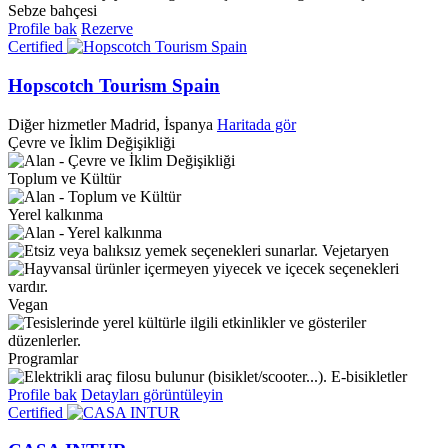
Sebze bahçesi
Profile bak
Rezerve
Certified
Hopscotch Tourism Spain
Diğer hizmetler
Madrid, İspanya
Haritada gör
Çevre ve İklim Değişikliği
Toplum ve Kültür
Yerel kalkınma
Vejetaryen
Vegan
Programlar
E-bisikletler
Profile bak
Detayları görüntüleyin
Certified