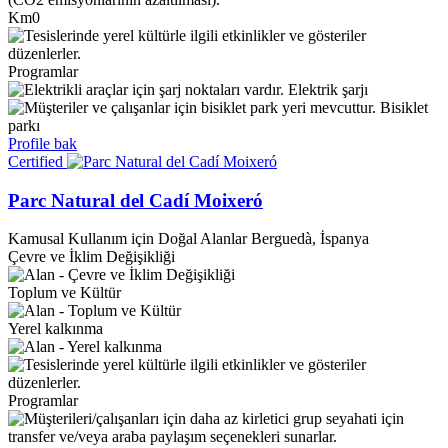
Km0
Programlar
Elektrik şarjı
Bisiklet
parkı
Profile bak
Certified
Parc Natural del Cadí Moixeró
Kamusal Kullanım için Doğal Alanlar
Berguedà, İspanya
Çevre ve İklim Değişikliği
Toplum ve Kültür
Yerel kalkınma
Programlar