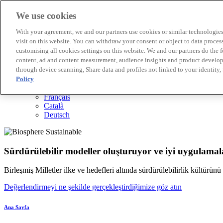
We use cookies
Biosphere Destinasyonları
With your agreement, we and our partners use cookies or similar technologies 
Biosphere Şirketlerini
visit on this website. You can withdraw your consent or object to data proces
Değerlendirmeyi nasıl yapıyoruz
customising all cookies settings on this website. We and our partners do the 
Biz kimiz
content, ad and content measurement, audience insights and product developm
TR
through device scanning, Share data and profiles not linked to your identity,
English
Español
Policy
Português
Français
Català
Deutsch
Sürdürülebilir modeller oluşturuyor ve iyi uygulamala
Birleşmiş Milletler ilke ve hedefleri altında sürdürülebilirlik kültürün
Değerlendirmeyi ne şekilde gerçekleştirdiğimize göz atın
Ana Sayfa