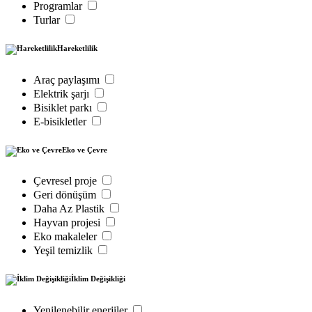
Programlar
Turlar
Hareketlilik
Araç paylaşımı
Elektrik şarjı
Bisiklet parkı
E-bisikletler
Eko ve Çevre
Çevresel proje
Geri dönüşüm
Daha Az Plastik
Hayvan projesi
Eko makaleler
Yeşil temizlik
İklim Değişikliği
Yenilenebilir enerjiler