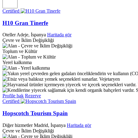
Certified
H10 Gran Tinerfe
Oteller
Adeje, İspanya
Haritada gör
Çevre ve İklim Değişikliği
Toplum ve Kültür
Yerel kalkınma
Vejetaryen
S
Profile bak
Rezerve
Certified
Hopscotch Tourism Spain
Diğer hizmetler
Madrid, İspanya
Haritada gör
Çevre ve İklim Değişikliği