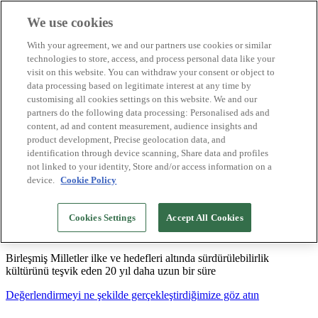
We use cookies
Biosphere Destinasyonları
With your agreement, we and our partners use cookies or similar
Biosphere Şirketlerini
technologies to store, access, and process personal data like your
Değerlendirmeyi nasıl yapıyoruz
visit on this website. You can withdraw your consent or object to
Biz kimiz
data processing based on legitimate interest at any time by
TR
customising all cookies settings on this website. We and our
English
Español
partners do the following data processing: Personalised ads and
Português
content, ad and content measurement, audience insights and
Français
product development, Precise geolocation data, and
Català
identification through device scanning, Share data and profiles
Deutsch
not linked to your identity, Store and/or access information on a
device.
Cookie Policy
Sürdürülebilir modeller oluşturuyor ve iyi
Cookies Settings
Accept All Cookies
uygulamaları tasdikliyoruz
Birleşmiş Milletler ilke ve hedefleri altında sürdürülebilirlik
kültürünü teşvik eden 20 yıl daha uzun bir süre
Değerlendirmeyi ne şekilde gerçekleştirdiğimize göz atın