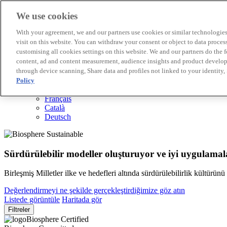
We use cookies
Biosphere Destinasyonları
With your agreement, we and our partners use cookies or similar technologies 
Biosphere Şirketlerini
visit on this website. You can withdraw your consent or object to data proces
Değerlendirmeyi nasıl yapıyoruz
customising all cookies settings on this website. We and our partners do the 
Biz kimiz
content, ad and content measurement, audience insights and product developm
TR
through device scanning, Share data and profiles not linked to your identity,
English
Español
Policy
Português
Français
Català
Deutsch
Sürdürülebilir modeller oluşturuyor ve iyi uygulamala
Birleşmiş Milletler ilke ve hedefleri altında sürdürülebilirlik kültürün
Değerlendirmeyi ne şekilde gerçekleştirdiğimize göz atın
Listede görüntüle
Haritada gör
Filtreler
Biosphere Certified