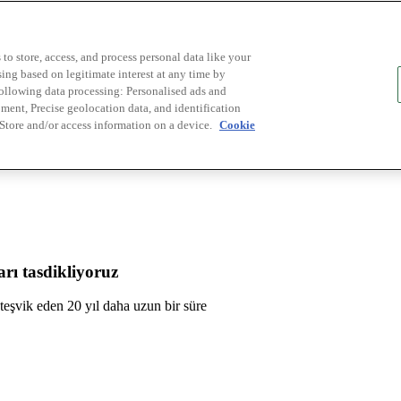
to store, access, and process personal data like your
sing based on legitimate interest at any time by
following data processing: Personalised ads and
ent, Precise geolocation data, and identification
 Store and/or access information on a device.
Cookie
rı tasdikliyoruz
ü teşvik eden 20 yıl daha uzun bir süre