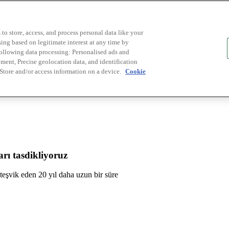
to store, access, and process personal data like your
sing based on legitimate interest at any time by
following data processing: Personalised ads and
ent, Precise geolocation data, and identification
 Store and/or access information on a device.
Cookie
rı tasdikliyoruz
ü teşvik eden 20 yıl daha uzun bir süre