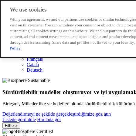
We use cookies
Biosphere Destinasyonları
With your agreement, we and our partners use cookies or similar technologies 
Biosphere Şirketlerini
visit on this website. You can withdraw your consent or object to data proces
Değerlendirmeyi nasıl yapıyoruz
customising all cookies settings on this website. We and our partners do the 
Biz kimiz
content, ad and content measurement, audience insights and product developm
TR
through device scanning, Share data and profiles not linked to your identity,
English
Español
Policy
Português
Français
Català
Deutsch
Sürdürülebilir modeller oluşturuyor ve iyi uygulamala
Birleşmiş Milletler ilke ve hedefleri altında sürdürülebilirlik kültürün
Değerlendirmeyi ne şekilde gerçekleştirdiğimize göz atın
Listede görüntüle
Haritada gör
Filtreler
Biosphere Certified