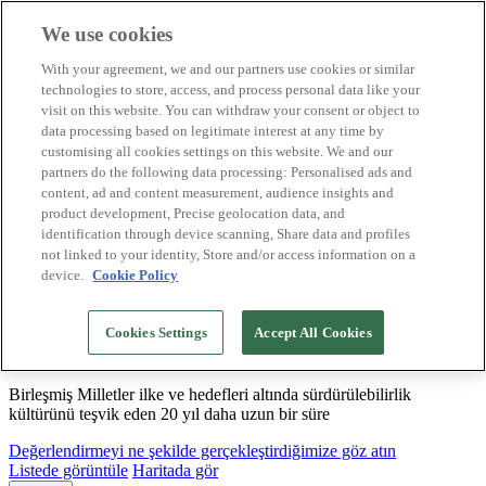
We use cookies
Biosphere Destinasyonları
With your agreement, we and our partners use cookies or similar
Biosphere Şirketlerini
technologies to store, access, and process personal data like your
Değerlendirmeyi nasıl yapıyoruz
visit on this website. You can withdraw your consent or object to
Biz kimiz
data processing based on legitimate interest at any time by
TR
customising all cookies settings on this website. We and our
English
Español
partners do the following data processing: Personalised ads and
Português
content, ad and content measurement, audience insights and
Français
product development, Precise geolocation data, and
Català
identification through device scanning, Share data and profiles
Deutsch
not linked to your identity, Store and/or access information on a
device.
Cookie Policy
Sürdürülebilir modeller oluşturuyor ve iyi
Cookies Settings
Accept All Cookies
uygulamaları tasdikliyoruz
Birleşmiş Milletler ilke ve hedefleri altında sürdürülebilirlik
kültürünü teşvik eden 20 yıl daha uzun bir süre
Değerlendirmeyi ne şekilde gerçekleştirdiğimize göz atın
Listede görüntüle
Haritada gör