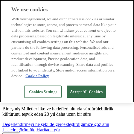
We use cookies
Biosphere Destinasyonları
With your agreement, we and our partners use cookies or similar
Biosphere Şirketlerini
technologies to store, access, and process personal data like your
Değerlendirmeyi nasıl yapıyoruz
visit on this website. You can withdraw your consent or object to
Biz kimiz
data processing based on legitimate interest at any time by
TR
customising all cookies settings on this website. We and our
English
Español
partners do the following data processing: Personalised ads and
Português
content, ad and content measurement, audience insights and
Français
product development, Precise geolocation data, and
Català
identification through device scanning, Share data and profiles
Deutsch
not linked to your identity, Store and/or access information on a
device.
Cookie Policy
Sürdürülebilir modeller oluşturuyor ve iyi
Cookies Settings
Accept All Cookies
uygulamaları tasdikliyoruz
Birleşmiş Milletler ilke ve hedefleri altında sürdürülebilirlik
kültürünü teşvik eden 20 yıl daha uzun bir süre
Değerlendirmeyi ne şekilde gerçekleştirdiğimize göz atın
Listede görüntüle
Haritada gör