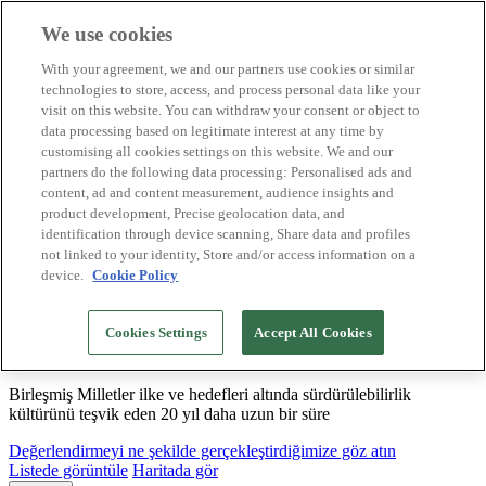
We use cookies
Biosphere Destinasyonları
With your agreement, we and our partners use cookies or similar
Biosphere Şirketlerini
technologies to store, access, and process personal data like your
Değerlendirmeyi nasıl yapıyoruz
visit on this website. You can withdraw your consent or object to
Biz kimiz
data processing based on legitimate interest at any time by
TR
customising all cookies settings on this website. We and our
English
Español
partners do the following data processing: Personalised ads and
Português
content, ad and content measurement, audience insights and
Français
product development, Precise geolocation data, and
Català
identification through device scanning, Share data and profiles
Deutsch
not linked to your identity, Store and/or access information on a
device.
Cookie Policy
Sürdürülebilir modeller oluşturuyor ve iyi
Cookies Settings
Accept All Cookies
uygulamaları tasdikliyoruz
Birleşmiş Milletler ilke ve hedefleri altında sürdürülebilirlik
kültürünü teşvik eden 20 yıl daha uzun bir süre
Değerlendirmeyi ne şekilde gerçekleştirdiğimize göz atın
Listede görüntüle
Haritada gör