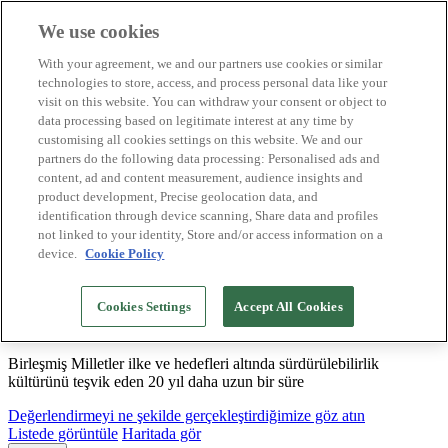
We use cookies
Biosphere Destinasyonları
With your agreement, we and our partners use cookies or similar
Biosphere Şirketlerini
technologies to store, access, and process personal data like your
Değerlendirmeyi nasıl yapıyoruz
visit on this website. You can withdraw your consent or object to
Biz kimiz
data processing based on legitimate interest at any time by
TR
customising all cookies settings on this website. We and our
English
Español
partners do the following data processing: Personalised ads and
Português
content, ad and content measurement, audience insights and
Français
product development, Precise geolocation data, and
Català
identification through device scanning, Share data and profiles
Deutsch
not linked to your identity, Store and/or access information on a
device.
Cookie Policy
Sürdürülebilir modeller oluşturuyor ve iyi
Cookies Settings
Accept All Cookies
uygulamaları tasdikliyoruz
Birleşmiş Milletler ilke ve hedefleri altında sürdürülebilirlik
kültürünü teşvik eden 20 yıl daha uzun bir süre
Değerlendirmeyi ne şekilde gerçekleştirdiğimize göz atın
Listede görüntüle
Haritada gör