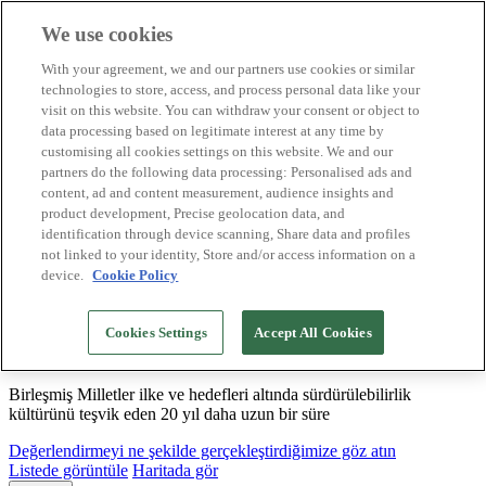
We use cookies
Biosphere Destinasyonları
With your agreement, we and our partners use cookies or similar
Biosphere Şirketlerini
technologies to store, access, and process personal data like your
Değerlendirmeyi nasıl yapıyoruz
visit on this website. You can withdraw your consent or object to
Biz kimiz
data processing based on legitimate interest at any time by
TR
customising all cookies settings on this website. We and our
English
Español
partners do the following data processing: Personalised ads and
Português
content, ad and content measurement, audience insights and
Français
product development, Precise geolocation data, and
Català
identification through device scanning, Share data and profiles
Deutsch
not linked to your identity, Store and/or access information on a
device.
Cookie Policy
Sürdürülebilir modeller oluşturuyor ve iyi
Cookies Settings
Accept All Cookies
uygulamaları tasdikliyoruz
Birleşmiş Milletler ilke ve hedefleri altında sürdürülebilirlik
kültürünü teşvik eden 20 yıl daha uzun bir süre
Değerlendirmeyi ne şekilde gerçekleştirdiğimize göz atın
Listede görüntüle
Haritada gör