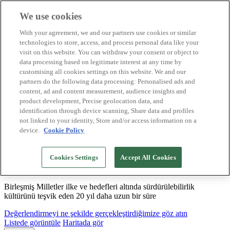
We use cookies
Biosphere Destinasyonları
With your agreement, we and our partners use cookies or similar
Biosphere Şirketlerini
technologies to store, access, and process personal data like your
Değerlendirmeyi nasıl yapıyoruz
visit on this website. You can withdraw your consent or object to
Biz kimiz
data processing based on legitimate interest at any time by
TR
customising all cookies settings on this website. We and our
English
Español
partners do the following data processing: Personalised ads and
Português
content, ad and content measurement, audience insights and
Français
product development, Precise geolocation data, and
Català
identification through device scanning, Share data and profiles
Deutsch
not linked to your identity, Store and/or access information on a
device.
Cookie Policy
Sürdürülebilir modeller oluşturuyor ve iyi
Cookies Settings
Accept All Cookies
uygulamaları tasdikliyoruz
Birleşmiş Milletler ilke ve hedefleri altında sürdürülebilirlik
kültürünü teşvik eden 20 yıl daha uzun bir süre
Değerlendirmeyi ne şekilde gerçekleştirdiğimize göz atın
Listede görüntüle
Haritada gör