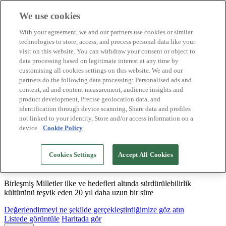
We use cookies
Biosphere Destinasyonları
With your agreement, we and our partners use cookies or similar
Biosphere Şirketlerini
technologies to store, access, and process personal data like your
Değerlendirmeyi nasıl yapıyoruz
visit on this website. You can withdraw your consent or object to
Biz kimiz
data processing based on legitimate interest at any time by
TR
customising all cookies settings on this website. We and our
English
Español
partners do the following data processing: Personalised ads and
Português
content, ad and content measurement, audience insights and
Français
product development, Precise geolocation data, and
Català
identification through device scanning, Share data and profiles
Deutsch
not linked to your identity, Store and/or access information on a
device.
Cookie Policy
Sürdürülebilir modeller oluşturuyor ve iyi
Cookies Settings
Accept All Cookies
uygulamaları tasdikliyoruz
Birleşmiş Milletler ilke ve hedefleri altında sürdürülebilirlik
kültürünü teşvik eden 20 yıl daha uzun bir süre
Değerlendirmeyi ne şekilde gerçekleştirdiğimize göz atın
Listede görüntüle
Haritada gör