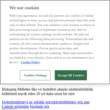
We use cookies
Biosphere Destinasyonları
With your agreement, we and our partners use cookies or similar
Biosphere Şirketlerini
technologies to store, access, and process personal data like your
Değerlendirmeyi nasıl yapıyoruz
visit on this website. You can withdraw your consent or object to
Biz kimiz
data processing based on legitimate interest at any time by
TR
customising all cookies settings on this website. We and our
English
Español
partners do the following data processing: Personalised ads and
Português
content, ad and content measurement, audience insights and
Français
product development, Precise geolocation data, and
Català
identification through device scanning, Share data and profiles
Deutsch
not linked to your identity, Store and/or access information on a
device.
Cookie Policy
Sürdürülebilir modeller oluşturuyor ve iyi
Cookies Settings
Accept All Cookies
uygulamaları tasdikliyoruz
Birleşmiş Milletler ilke ve hedefleri altında sürdürülebilirlik
kültürünü teşvik eden 20 yıl daha uzun bir süre
Değerlendirmeyi ne şekilde gerçekleştirdiğimize göz atın
Listede görüntüle
Haritada gör