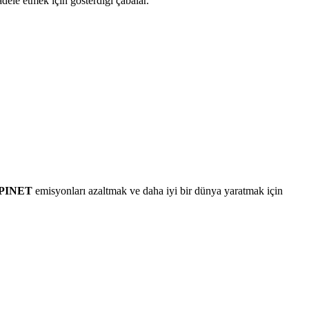
dele etmek için gösterdiği çabalar.
PINET
emisyonları azaltmak ve daha iyi bir dünya yaratmak için