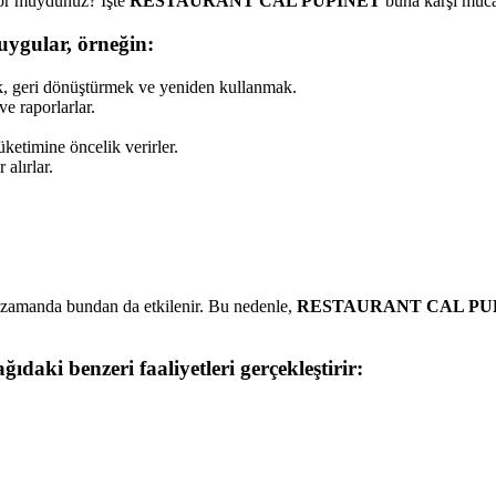
yor muydunuz? İşte
RESTAURANT CAL PUPINET
buna karşı müca
uygular, örneğin:
mak, geri dönüştürmek ve yeniden kullanmak.
ve raporlarlar.
üketimine öncelik verirler.
 alırlar.
ı zamanda bundan da etkilenir. Bu nedenle,
RESTAURANT CAL PU
ğıdaki benzeri faaliyetleri gerçekleştirir: