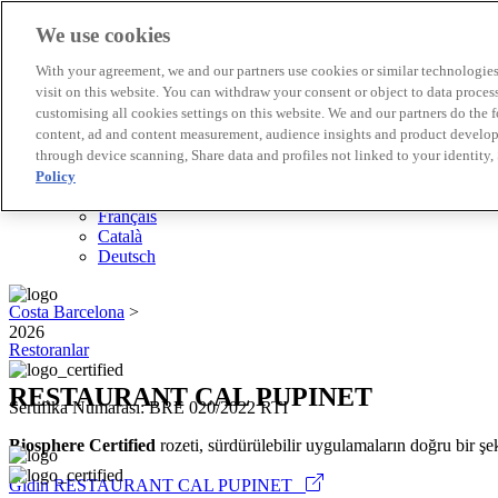
We use cookies
Biosphere Destinasyonları
With your agreement, we and our partners use cookies or similar technologies 
Biosphere Şirketlerini
visit on this website. You can withdraw your consent or object to data proces
Değerlendirmeyi nasıl yapıyoruz
customising all cookies settings on this website. We and our partners do the 
Biz kimiz
content, ad and content measurement, audience insights and product developm
TR
through device scanning, Share data and profiles not linked to your identity,
English
Español
Policy
Português
Français
Català
Deutsch
Costa Barcelona
>
2026
Restoranlar
RESTAURANT CAL PUPINET
Sertifika Numarası: BRE 020/2022 RTI
Biosphere Certified
rozeti, sürdürülebilir uygulamaların doğru bir şek
Gidin RESTAURANT CAL PUPINET