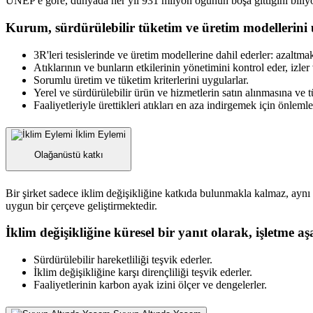
UNEP'e göre, dünyada her yıl 931 milyon öğünün boşa gittiğini bili
Kurum, sürdürülebilir tüketim ve üretim modellerini 
3R'leri tesislerinde ve üretim modellerine dahil ederler: azalt
Atıklarının ve bunların etkilerinin yönetimini kontrol eder, izler 
Sorumlu üretim ve tüketim kriterlerini uygularlar.
Yerel ve sürdürülebilir ürün ve hizmetlerin satın alınmasına ve t
Faaliyetleriyle ürettikleri atıkları en aza indirgemek için önlemler
İklim Eylemi
Olağanüstü katkı
Bir şirket sadece iklim değişikliğine katkıda bulunmakla kalmaz, ayn
uygun bir çerçeve geliştirmektedir.
İklim değişikliğine küresel bir yanıt olarak, işletme aşa
Sürdürülebilir hareketliliği teşvik ederler.
İklim değişikliğine karşı dirençliliği teşvik ederler.
Faaliyetlerinin karbon ayak izini ölçer ve dengelerler.