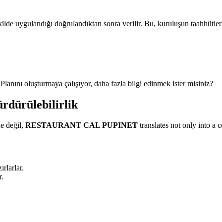
ilde uygulandığı doğrulandıktan sonra verilir. Bu, kuruluşun taahhütlerin
lanını oluşturmaya çalışıyor, daha fazla bilgi edinmek ister misiniz?
ürülebilirlik
ne değil,
RESTAURANT CAL PUPINET
translates not only into a 
rlarlar.
r.