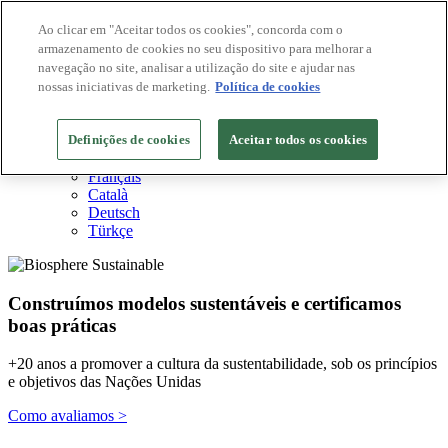
Ao clicar em "Aceitar todos os cookies", concorda com o
armazenamento de cookies no seu dispositivo para melhorar a
Destinos Biosphere
navegação no site, analisar a utilização do site e ajudar nas
Empresas Biosphere
Como avaliamos
nossas iniciativas de marketing.
Política de cookies
Sobre nós
PT
Definições de cookies
English
Aceitar todos os cookies
Español
Français
Català
Deutsch
Türkçe
Construímos modelos sustentáveis ​​e certificamos
boas práticas
+20 anos a promover a cultura da sustentabilidade, sob os princípios
e objetivos das Nações Unidas
Como avaliamos >