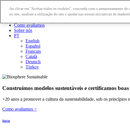
Ao clicar em "Aceitar todos os cookies", concorda com o armazenamento de 
no site, analisar a utilização do site e ajudar nas nossas iniciativas de marketi
Destinos Biosphere
Empresas Biosphere
Como avaliamos
Sobre nós
PT
English
Español
Français
Català
Deutsch
Türkçe
Construímos modelos sustentáveis ​​e certificamos boas
+20 anos a promover a cultura da sustentabilidade, sob os princípios
Como avaliamos >
Início