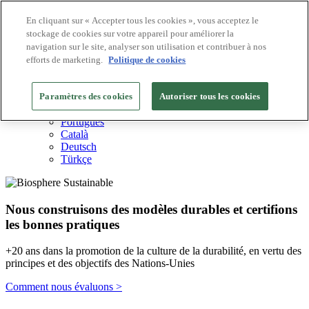
En cliquant sur « Accepter tous les cookies », vous acceptez le
stockage de cookies sur votre appareil pour améliorer la
Destinations Biosphere
navigation sur le site, analyser son utilisation et contribuer à nos
Entreprises Biosphere
Comment nous valorisons
efforts de marketing.
Politique de cookies
À propos de nous
FR
Paramètres des cookies
English
Autoriser tous les cookies
Español
Português
Català
Deutsch
Türkçe
Nous construisons des modèles durables et certifions
les bonnes pratiques
+20 ans dans la promotion de la culture de la durabilité, en vertu des
principes et des objectifs des Nations-Unies
Comment nous évaluons >