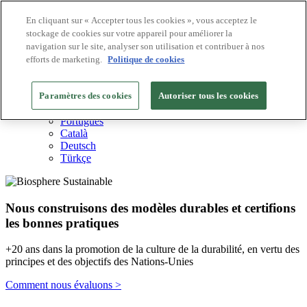
En cliquant sur « Accepter tous les cookies », vous acceptez le
stockage de cookies sur votre appareil pour améliorer la
Destinations Biosphere
navigation sur le site, analyser son utilisation et contribuer à nos
Entreprises Biosphere
Comment nous valorisons
efforts de marketing.
Politique de cookies
À propos de nous
FR
Paramètres des cookies
English
Autoriser tous les cookies
Español
Português
Català
Deutsch
Türkçe
Nous construisons des modèles durables et certifions
les bonnes pratiques
+20 ans dans la promotion de la culture de la durabilité, en vertu des
principes et des objectifs des Nations-Unies
Comment nous évaluons >