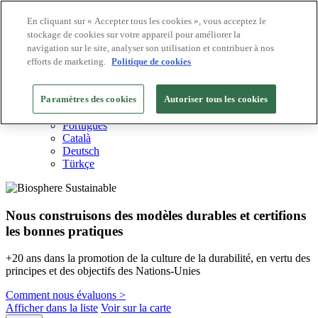
En cliquant sur « Accepter tous les cookies », vous acceptez le
stockage de cookies sur votre appareil pour améliorer la
Destinations Biosphere
navigation sur le site, analyser son utilisation et contribuer à nos
Entreprises Biosphere
Comment nous valorisons
efforts de marketing.
Politique de cookies
À propos de nous
FR
Paramètres des cookies
English
Autoriser tous les cookies
Español
Português
Català
Deutsch
Türkçe
Nous construisons des modèles durables et certifions
les bonnes pratiques
+20 ans dans la promotion de la culture de la durabilité, en vertu des
principes et des objectifs des Nations-Unies
Comment nous évaluons >
Afficher dans la liste
Voir sur la carte