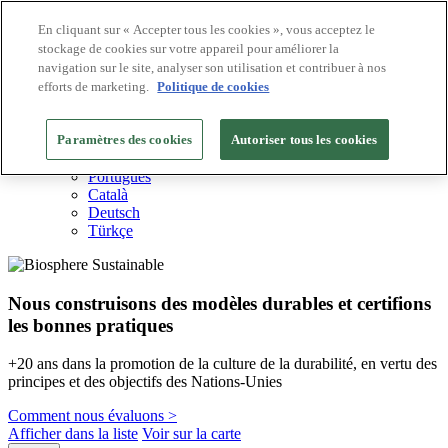
En cliquant sur « Accepter tous les cookies », vous acceptez le
stockage de cookies sur votre appareil pour améliorer la
Destinations Biosphere
navigation sur le site, analyser son utilisation et contribuer à nos
Entreprises Biosphere
Comment nous valorisons
efforts de marketing.
Politique de cookies
À propos de nous
FR
Paramètres des cookies
English
Autoriser tous les cookies
Español
Português
Català
Deutsch
Türkçe
Nous construisons des modèles durables et certifions
les bonnes pratiques
+20 ans dans la promotion de la culture de la durabilité, en vertu des
principes et des objectifs des Nations-Unies
Comment nous évaluons >
Afficher dans la liste
Voir sur la carte