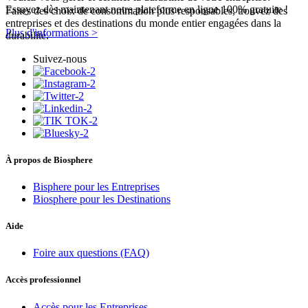
Essayez dès maintenant notre plateforme en ligne 100% gratuite !
Faites des choix de consommation plus responsables, trouvez des
entreprises et des destinations du monde entier engagées dans la
Plus d'informations >
durabilité.
Suivez-nous
À propos de Biosphere
Bisphere pour les Entreprises
Biosphere pour les Destinations
Aide
Foire aux questions (FAQ)
Accès professionnel
Accès pour les Entreprises