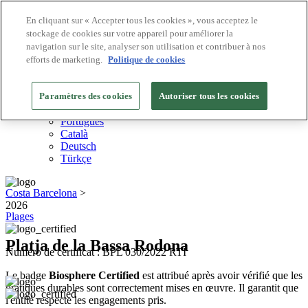
En cliquant sur « Accepter tous les cookies », vous acceptez le
stockage de cookies sur votre appareil pour améliorer la
Destinations Biosphere
navigation sur le site, analyser son utilisation et contribuer à nos
Entreprises Biosphere
Comment nous valorisons
efforts de marketing.
Politique de cookies
À propos de nous
FR
Paramètres des cookies
English
Autoriser tous les cookies
Español
Português
Català
Deutsch
Türkçe
Costa Barcelona
>
2026
Plages
Platja de la Bassa Rodona
Numéro de certificat : BPL 030/2022 RTI
Le badge
Biosphere Certified
est attribué après avoir vérifié que les
pratiques durables sont correctement mises en œuvre. Il garantit que
l'entité respecte les engagements pris.